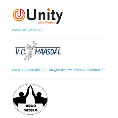
www.unitykoor.nl
www.vcmaasdal.nl
|
Mogen we ons even voorstellen >>