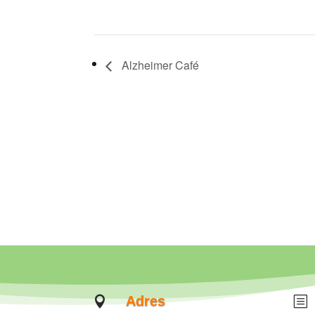
Alzheimer Café
Adres

b