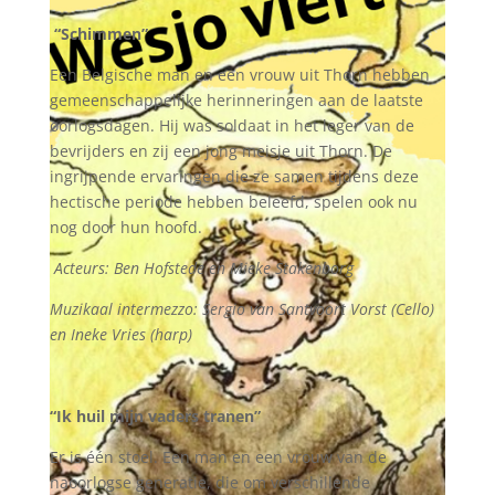
“Schimmen”
Een Belgische man en een vrouw uit Thorn hebben
gemeenschappelijke herinneringen aan de laatste
oorlogsdagen. Hij was soldaat in het leger van de
bevrijders en zij een jong meisje uit Thorn. De
ingrijpende ervaringen die ze samen tijdens deze
hectische periode hebben beleefd, spelen ook nu
nog door hun hoofd.
Acteurs: Ben Hofstede en Mieke Stakenborg
Muzikaal intermezzo: Sergio van Santvoort Vorst (Cello)
en Ineke Vries (harp)
“Ik huil mijn vaders tranen”
Er is één stoel. Een man en een vrouw van de
naoorlogse generatie, die om verschillende