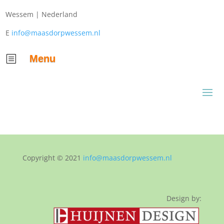
Wessem |
Nederland
E
info@maasdorpwessem.nl
Menu
b
Copyright © 2021
info@maasdorpwessem.nl
Design by: