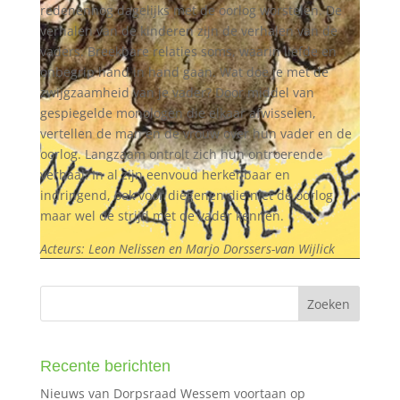
redenennog dagelijks met de oorlog worstelen. De
verhalen van de kinderen zijn de verhalen van de
vaders. Breekbare relaties soms, waarin liefde en
onbegrip hand in hand gaan. Wat doe je met de
zwijgzaamheid van je vader? Door middel van
gespiegelde monologen die elkaar afwisselen,
vertellen de man en de vrouw over hun vader en de
oorlog. Langzaam ontrolt zich hun ontroerende
verhaal. In al zijn eenvoud herkenbaar en
indringend, ook voor diegenen die niet de oorlog
maar wel de strijd met de vader kennen.
Acteurs: Leon Nelissen en Marjo Dorssers-van Wijlick
Recente berichten
Nieuws van Dorpsraad Wessem voortaan op