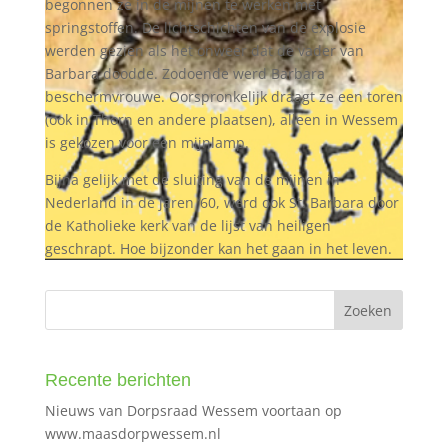
begonnen ze in de mijnen te werken met
springstoffen. De lichtschichten van de explosie
werden gezien als het onweer dat de vader van
Barbara doodde. Zodoende werd Barbara
beschermvrouwe. Oorspronkelijk draagt ze een toren
(ook in Thorn en andere plaatsen), alleen in Wessem
is gekozen voor een mijnlamp.
Bijna gelijk met de sluiting van de mijnen in
Nederland in de jaren ‘60, werd ook St. Barbara door
de Katholieke kerk van de lijst van heiligen
geschrapt. Hoe bijzonder kan het gaan in het leven.
Recente berichten
Nieuws van Dorpsraad Wessem voortaan op
www.maasdorpwessem.nl