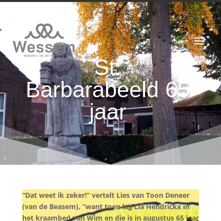
St.
Barbarabeeld 65
jaar
“Dat weet ik zeker!” vertelt Lies van Toon Deneer
(van de Beasem), “want toen lag Lia Hendrickx in
het kraambed van Wim en die is in augustus 65 jaar