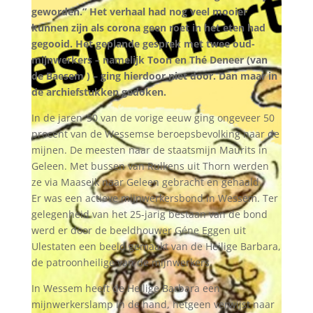
geworden.”
Het verhaal had nog veel mooier
kunnen zijn als corona geen roet in het eten had
gegooid. Het geplande gesprek met twee oud-
mijnwerkers – namelijk Toon en Thé Deneer (van
de Baesem ) – ging hierdoor niet door. Dan maar in
de archiefstukken gedoken.
In de jaren ‘50 van de vorige eeuw ging ongeveer 50
procent van de Wessemse beroepsbevolking naar de
mijnen. De meesten naar de staatsmijn Maurits in
Geleen. Met bussen van Rulkens uit Thorn werden
ze via Maaseik naar Geleen gebracht en gehaald.
Er was een actieve mijnwerkersbond in Wessem. Ter
gelegenheid van het 25-jarig bestaan van de bond
werd er door de beeldhouwer Géne Eggen uit
Ulestaten een beeld gemaakt van de Heilige Barbara,
de patroonheilige van de mijnwerkers.
In Wessem heeft de Heilige Barbara een
mijnwerkerslamp in de hand, hetgeen verwijst naar