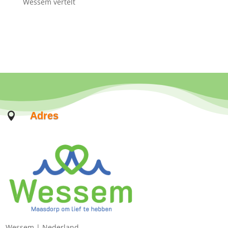
Wessem vertelt
Adres

Wessem |
Nederland