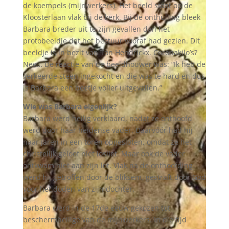
de koempels (mijnwerkers). Het beeld staat op de
Kloosterlaan vlak bij de kerk. Bij de onthulling bleek
Barbara breder uit te zijn gevallen dan het
protobeeldje dat het bestuur vooraf had gezien. Dit
beeldje is in bezit van Ton Hendrickx. Coronakilo’s?
Nee… De reactie van de beeldhouwer was: “Ik heb de
verkeerde steen ingekocht en die was te hard en dus
is Barbara een beetje voller uitgevallen.”
Wie was Barbara eigenlijk?
Barbara werd heilig verklaard, nadat ze onthoofd
werd door haar heidense vader. Daarvóór had hij
haar jaren in een toren opgesloten, omdat ze het
christelijk geloof niet losliet. Maar ook de vader
ontkwam niet aan zijn lot. Vlak na de onthoofding
werd hij getroffen door de bliksem, gestraft door God
voor het doden van zijn dochter.
Barbara werd in de 17de eeuw gekozen tot
beschermheilige van de mijnwerkers. In die tijd