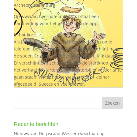
Archeoroutelimburg.
Op www.archeoroutelimburg.nl staat een
handleiding voor het gebruik van de app.
In het kort:
Als je bij de speer staat, activeer je de app op je
telefoon. Beweeg met het beeld dat verschijnt naar
de speer. Er zal een rondje verschijnen. Klik daarop.
Er verschijnt een scherm. Klik op de startknop om
het verhaal te starten. Door dichterbij of verder af te
gaan staan, wordt het verhaal groter of kleiner
afgespeeld. Succes en veel plezier.
Recente berichten
Nieuws van Dorpsraad Wessem voortaan op