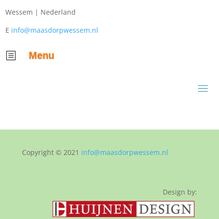
Wessem |
Nederland
E
info@maasdorpwessem.nl
Menu
b
Copyright © 2021
info@maasdorpwessem.nl
Design by: