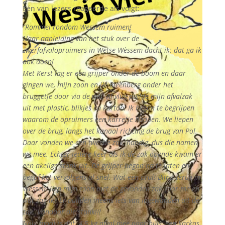
Eén van lezers reageerde als volgt:
“Rommel rondom Wessem ruimen!
Naar aanleiding van het stuk over de
zwerfafvalopruimers in Wètse Wèssem dacht ik: dat ga ik
ook doen!
Met Kerst lag er een grijper onder de boom en daar
gingen we, mijn zoon en ik: Bieënberg onder het
bruggetje door via de wei. Al vlug puilde mijn afvalzak
uit met plastic, blikjes en karton. Ik begon te begrijpen
waarom de opruimers een karretje hadden. We liepen
over de brug, langs het kanaal richting de brug van Pol.
Daar vonden we een tweede zak, handig, dus die namen
we mee. Echter iedere keer als ik de zak opende kwam er
een akelige stank uit. De grijper begon na te laten en
begaf het vervolgens al snel. Wat een prul! Bijna terug in
Wessem liep mijn zoon met de gevonden zak voor me en
wat zag ik? Er puilden ineens iets van ingewanden uit de
zak. Vandaar die stank!!!
Nou, mooi is dat: 4,5 kg afval mee naar huis, een karkas