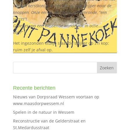
van een kerstkonijn in een zak en mijn grijper naar de
knoppen. Onze eerste zwerfafval opruimronde, “een
succes”!
Groetjes van een Wessemse wandelaar in actie……u
ook?”
Het ingezonden stukje slaat de spijker op z’n kop:
ruim zelf je afval op.
Recente berichten
Nieuws van Dorpsraad Wessem voortaan op
www.maasdorpwessem.nl
Spelen in de natuur in Wessem
Reconstructie van de Gelderstraat en
St.Medardusstraat