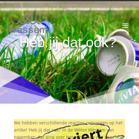
Heb jij dat ook?
We hebben verschillende reacties ontvangen op het
artikel ‘Heb jij dat ook?’ in de Wètse Wèssem van
november, dat ging over het opruimen van zwerfvuil.