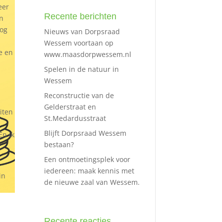
eer
Recente berichten
an
nog
Nieuws van Dorpsraad
e
Wessem voortaan op
e en
www.maasdorpwessem.nl
Spelen in de natuur in
Wessem
Reconstructie van de
Gelderstraat en
iten
St.Medardusstraat
Blijft Dorpsraad Wessem
En ik
bestaan?
Een ontmoetingsplek voor
iedereen: maak kennis met
in
de nieuwe zaal van Wessem.
Recente reacties