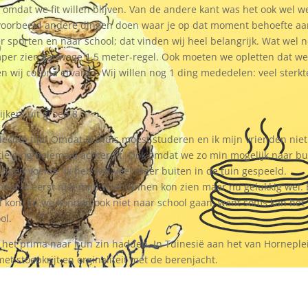
 omdat we fit willen blijven. Van de andere kant was het ook wel w
bijvoorbeeld andere dingen doen waar je op dat moment behoefte a
 sporten en naar school; dat vinden wij heel belangrijk. Wat wel 
amper zien vanwege 1,5 meter-regel. Ook moeten we opletten dat w
 wij corona ervaren. Wij willen nog 1 ding mededelen: veel sterkt
ijkers uit groep 8
slechte tijd. Omdat ik thuis moest studeren en ik mijn vrienden niet
itie ging helemaal achteruit. Ook omdat we zo min mogelijk naar bu
ngen voelde. Ik heb wel veel meer buiten in de tuin gespeeld.
mdat ik eerst niet mijn vriendinnen kon zien maar nu gelukkig wel. 
bal kon. En we konden ook niet naar school gaan, want soms kan het
ol.
 het prima naar hun zin hadden. In Tuinesië aan het van Horneple
 met stoepkrijt en orginaliteit met de berenjacht.