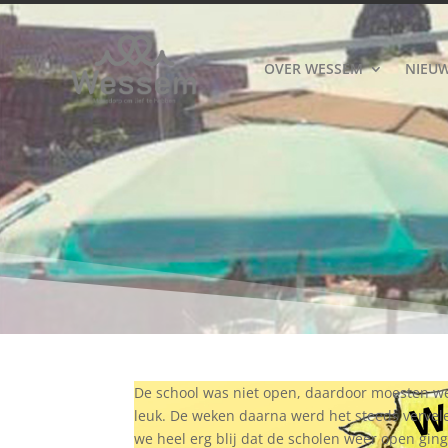
OVER WESSEM
NIEU
De school was niet open, daardoor moesten w
leuk. De weken daarna werd het steeds verve
we heel erg blij dat de scholen weer open gin