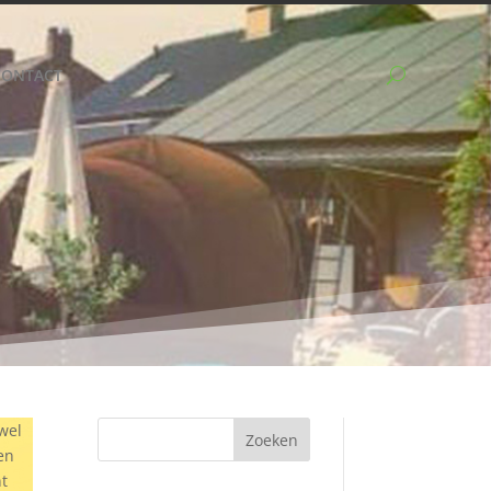
CONTACT
wel
en
nt