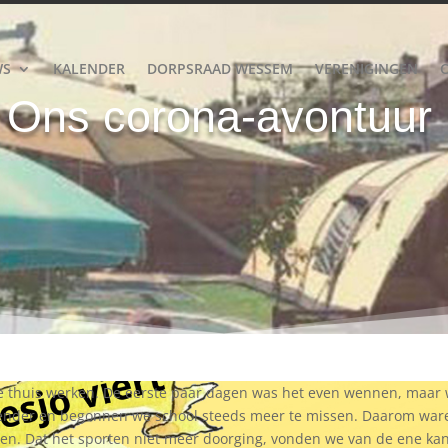
WS
KALENDER
DORPSRAAD WESSEM
VERENIGINGEN
Ons corona-avontuur
e thuis werken. De eerste paar dagen was het even wennen, maar 
lender en begonnen we school steeds meer te missen. Daarom war
gen. Dat het sporten niet meer doorging, vonden we van de ene ka