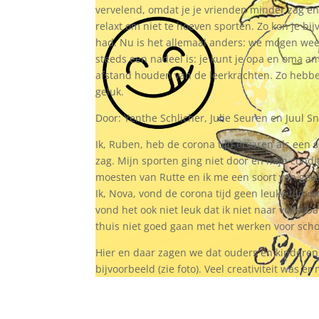
vervelend, omdat je je vrienden minder zag en
relaxt om niet te hoeven sporten. Zo kon je 
had. Nu is het allemaal anders: we mogen weer
steeds een nadeel is: je kunt je opa en oma 
afstand houden van de leerkrachten. Zo hebben
geluk.
Door: Yenthe Schlicher, Julie Seuren en Juul Sn
Ik, Ruben, heb de corona tijd ervaren als een 
zag. Mijn sporten ging niet door en mijn cond
moesten van Rutte en ik me een soort van geva
Ik, Nova, vond de corona tijd geen leuke tijd o
vond het ook niet leuk dat ik niet naar volley
thuis niet goed gaan met het werken voor scho
Hier en daar zagen we dat ouders en kinderen
bijvoorbeeld (zie foto). Veel creativiteit was er