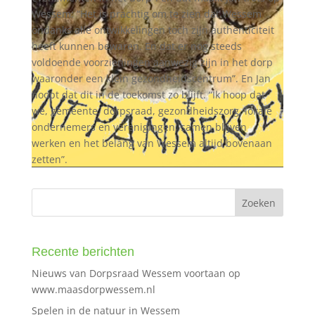
Wessem: “Het is prachtig om te zien dat Wessem
ondanks alle ontwikkelingen toch zijn authenticiteit
heeft kunnen bewaren. En dat er nog steeds
voldoende voorzieningen aanwezig zijn in het dorp
waaronder een klein gezondheidscentrum”. En Jan
hoopt dat dit in de toekomst zo blijft. “Ik hoop dat
we, gemeente, dorpsraad, gezondheidszorg, lokale
ondernemers en verenigingen, samen blijven
werken en het belang van Wessem altijd bovenaan
zetten”.
Recente berichten
Nieuws van Dorpsraad Wessem voortaan op
www.maasdorpwessem.nl
Spelen in de natuur in Wessem