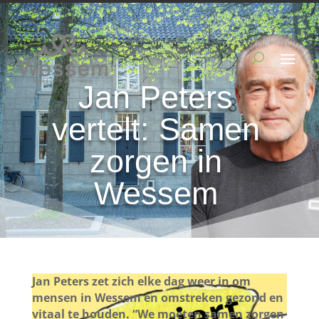
Jan Peters
vertelt: Samen
zorgen in
Wessem
Jan Peters zet zich elke dag weer in om
mensen in Wessem en omstreken gezond en
vitaal te houden. “We moeten samen zorgen