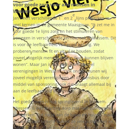
voor goede zorg voor alle mensen in
Wessem”.
e
e
Jan heeft verschillende 1
en 2
lijns praktijken in
veel kernen in de gemeente Maasgouw. “Ik zet me in
voor goede 1e lijns zorg en het stimuleren van
bewegen in verschillende kernen, ook in Wessem. Dit
is voor de leefbaarheid van groot belang. We
proberen mensen fit en vitaal te houden, zodat
zoveel mogelijk mensen langer thuis kunnen blijven
wonen”. Maar Jan is ook betrokken bij veel
verenigingen in Wessem: “Ook ondersteunen wij
zoveel mogelijk verenigingen en de wensbus door
middel van sponsoring, ook dat draagt allemaal bij
aan de leefbaarheid in Wessem”.
Het goede leven is nog springlevend in Wessem.
“Wessem is een prachtig dorp met veel authentieke
kenmerken. Dat zie je aan de bouw en huizen, maar
dat wordt ook beleefd tijdens de vele activiteiten en
evenementen in het dorp”. En dat maakt Jan trots op