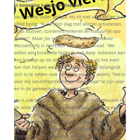
in beweging krijgen in Wessem”.
Jos is trotse vader en opa. Hij zit niet vaak stil en is
altijd bezig. “Ik vul mijn dag met allerlei activiteiten,
zoals klussen, tuinieren, imkeren en natuurlijk opa
spelen”. Maar Jos is ook enorm actief in en voor
Wessem. Hij is voorzitter van de dorpsraad. “We
willen een bindende factor in het dorp. Iedereen kan
een beroep op de dorpsraad doen en als het even
kan dan helpen we elkaar”. Jos vindt het belangrijk
zich in te zetten voor het dorp waar hij woont: “Het is
voor mij vanzelfsprekend om ‘dienstbaar’ te zijn voor
en in de gemeenschap waar je leeft”.
Jos is ook trots op Wessem. “Typisch voor Wessem is
de oude kern, gelegen aan de Maas waar nog een
typische dorpsgeest voelbaar is. Vooral tijdens
evenementen, zoals kermismaandag. Dan trekt het
hele dorp er op uit; een groot familiefeest”.
Evenementen organiseren en feest vieren, kunnen