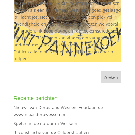
ze goed in Wessem. “Ik kan behoorlijk chauvinistisch
worden als een evenement weer eens goed geslaagd
is”, lacht Jos. Het maakt van Wessem een plek vol
levendigheid en gezelligheid. Dat moeten we vooral
zo houden. “Ik hoop dat ook in de toekomst iedereen
zijn plekje in Wessem kan vinden om samen met
anderen met plezier in Wessem te kunnen wonen.
Dat kan alleen als zoveel mogelijk mensen daar bij
helpen”.
Recente berichten
Nieuws van Dorpsraad Wessem voortaan op
www.maasdorpwessem.nl
Spelen in de natuur in Wessem
Reconstructie van de Gelderstraat en