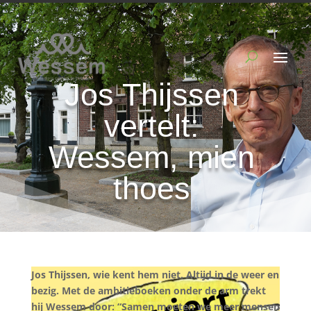
Jos Thijssen
vertelt:
Wessem, mien
thoes
Jos Thijssen, wie kent hem niet. Altijd in de weer en
bezig. Met de ambitieboeken onder de arm trekt
hij Wessem door: “Samen moeten we meer mensen