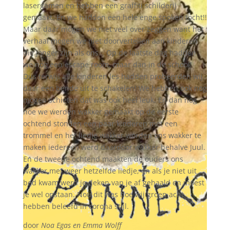
lasergamen en hebben een graffiti schilderij
gemaakt. En we hadden een hele enge spoken tocht!!
Maar daar mogen we niet veel over zeggen want het
verhaal mogen we niet doorvertellen aan kinderen
die jonger zijn als ons… Op de laatste dag hadden
we nog een escape room, maar dan in de school!
Dus terwijl alle kinderen les hadden probeerden wij
daar een bende uit te schakelen! We hebben ook nog
mogen schieten dat was ook heel leuk. En dan nog
hoe we werden wakker gemaakt op de eerste
ochtend stonden een paar kinderen met een
trommel en het liedje wakker worden ons wakker te
maken iedereen werd daardoor wakker behalve Juul.
En de tweede ochtend maakten de ouders ons
wakker met weer hetzelfde liedje, en als je niet uit
bed kwam werd je deken van je af gehaald en moest
je wel opstaan. Nou dit was hoe wij groep acht
hebben beleefd in corona stijl.
door
Noa Egas en Emma Wolff