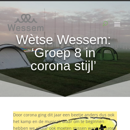
Wètse Wessem:
‘Groep 8 in
corona stijl’
Door corona ging dit jaar een beetje anders dus ook
het kamp en de musical. Maar om te beginnen
hebben we elkaar ook moeten missen want we zaten