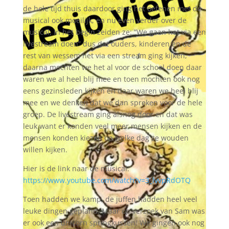
de hele tijd thuis daardoor ging het oefenen met de
musical ook moeilijk, en nu even verder over de
musical, in het begin zeiden ze: “We gaan het via een
livestream doen” dus dat ouders, kinderen en de
rest van wessem het via een stream ging kijken,
daarna mochten we het al voor de school doen daar
waren we al heel blij mee en toen mochten ook nog
eens gezinsleden kijken en daar waren we heel blij
mee en we denken dat we dan spreken voor de hele
groep. De livestream ging alsnog door en dat was
leuk want er konden veel meer mensen kijken en de
mensen konden kiezen op welke dag ze wouden
willen kijken.
Hier is de link naar de musical:
https://www.youtube.com/watch?v=3_lvvpRdOTQ
Toen hadden we kamp, de juffen hadden heel veel
leuke dingen gepland. Maar op verzoek van Sam was
er ook een unicorn springkussen! We gingen ook nog