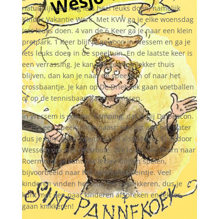
natuurlijk ook nog iets heel leuks doen, namelijk
Kinder Vakantie Werk. Met KVW ga je elke woensdag
iets leuks doen. 4 van de 6 Keer ga je naar een klein
pretpark. 1 Keer blijf je gewoon in Wessem en ga je
iets leuks doen in de speeltuin. En de laatste keer is
een verrassing. Je kan ook gewoon lekker thuis
blijven, dan kan je naar de speeltuin of naar het
crossbaantje. Je kan op De Driehoek gaan voetballen
of op de tennisbaan gaan tennissen.
In Wessem is ook een camping, dat is bij De Beacon.
Er ligt een speeltuintje naast. Het ligt aan het water
dus je kunt gaan zwemmen of vissen enz. Er is door
Wessem ook een fietsroute. Die loopt van Thorn naar
Roermond. Je kunt ook lekker buiten spelen,
bijvoorbeeld naar het rolschaatspleintje. Veel
kinderen vinden het leuk om te knikkeren, dus je
kunt met een paar kinderen afspreken en lekker
gaan knikkeren!